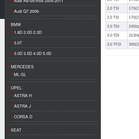
Audi A6/S6/RS6 2005-2011
2,0 TSI
170(2
Audi Q7 2006-
2,0 TSI
170(2
BMW
3.0 TDI
245h
1.8D 2.0D 2.3D
3.0 TDI
313H
3.0T
3.0 TFSI
300(3
3.0D 3.5D 4.0D 5.0D
MERCEDES
ML GL
OPEL
ASTRA H
ASTRA J
CORSA D
SEAT