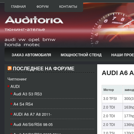
ГЛАВНАЯ
ФОРУМ
КОНТАКТЫ
ЗАКАЗ АВТОМОБИЛЯ
МОЩНОСТНОЙ СТЕНД
НАШИ ПРО
ПОСЛЕДНЕЕ НА ФОРУМЕ
AUDI A6 A
Чиптюнинг
AUDI
Мотор
завод
Audi A3 S3 RS3
3.0 TFSI
300(3
A4 S4 RS4
2.0 TDI
163h
AUDI A6 A7 A8 2011-
2.0 TDI
177h
Audi A6/S6/RS6 98-05
2.0 TDI
136h
2,0 TSI
170(2