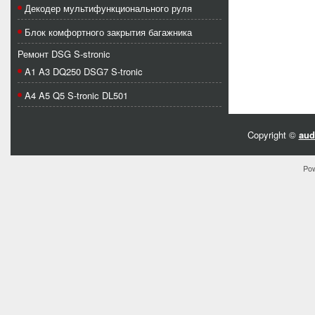
Декодер мультифункционального руля
Блок комфортного закрытия багажника
Ремонт DSG S-stronic
A1 A3 DQ250 DSG7 S-tronic
A4 A5 Q5 S-tronic DL501
Copyright ©
aud
Po